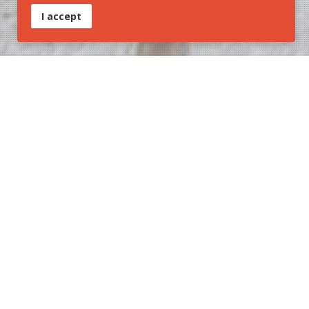
I accept
Tipo:
Trilha Regional
Inicio:
Ituporanga/SC
Final:
Nova Trento/SC
Ponto culminante:
851 m
Modal:
Caminhada/ Bike / Rotas Peregrinas
Bioma:
Mata Atlântica
Significado da pegada:
A pegada remete à rota da trilha
que interliga o Santuário de Nossa Senhora de Lourdes
(Ituporanga) ao Santuário Santa Paulina (Nova Trento).
TLC que faz parte:
Trilha Nacional Oiapoque x Barra do