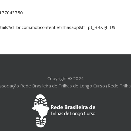
d1177043750
etails?id=br.com.mobcontent.etrilhasapp&hl=pt_BR&gl=US
Copyright © 2024
ssociação Rede Brasileira de Trilhas de Longo Curso (Rede Trilha