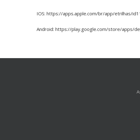
IOS: https://apps.apple.com/br/app/etrilhas/i
Android: https://play.google.com/store/apps/d
A