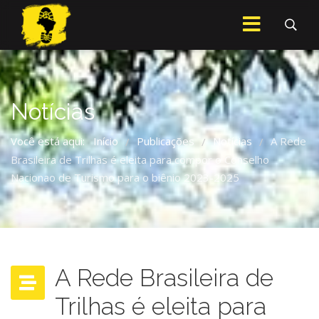
Notícias
Você está aqui:
Início
Publicações
Notícias
A Rede
/
/
/
Brasileira de Trilhas é eleita para compor o Conselho
Nacionao de Turismo para o biênio 2023-2025
A Rede Brasileira de
Trilhas é eleita para