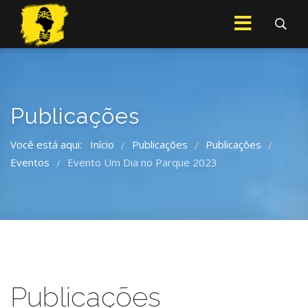
Publicações
Você está aqui:
Início
Publicações
Publicações
/
/
/
Eventos
Evento Um Dia no Parque 2023
/
Publicações