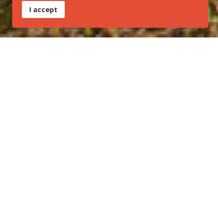
I accept
Tipo:
Trilha Regional
Inicio:
Formosa - GO
Final:
Cavalcante - GO
Modal:
Caminhada e Bike
Bioma:
Cerrado
TLC que faz parte:
Caminhos dos Goyazes
Estruturação da trilha:
dividido em 4 setores