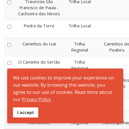
Travessia São
Trilha Local
Francisco de Paula -
Cachoeira das Neves
Pedra da Torre
Trilha Local
Caminhos do Ivaí
Trilha
Caminhos d
Regional
Peabiru
O Caminho do Sertão
Trilha
Regional
We use cookies to improve your experience on
Rota do Rio Areias
Trilha
Caminho do
our website. By browsing this website, you
Regional
Goyazes
agree to our use of cookies. Read more about
our
Privacy Policy
.
Trilha Silva Jardim
Trilha Local
I accept
Rota das 10
Trilha
Trilha
Cachoeiras
Regional
Transespinha