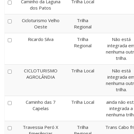
Caminho da Laguna
Trilha Local
dos Patos
Cicloturismo Velho
Trilha
Oeste
Regional
Ricardo Silva
Trilha
Não está
Regional
integrada e
nenhuma out
trilha.
CICLOTURISMO
Trilha Local
Não está
AGROLÂNDIA
integrada e
nenhuma out
trilha.
Caminho das 7
Trilha Local
ainda não est
Capelas
integrada a
nenhuma trilh
Travessia Peró X
Trilha
Trans Cabo fr
Emerências
Regional