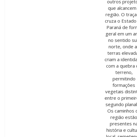
outros projet
que alcancem
região. O traç
cruza o Estado
Paraná de for
geral em um a
no sentido su
norte, onde 
terras elevad
criam a identid
com a quebra 
terreno,
permitindo
formações
vegetais distin
entre o primeir
segundo planal
Os caminhos 
região estã
presentes n
história e cult
local, remete