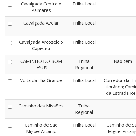
Cavalgada Centro x
Trilha Local
Palmares
Cavalgada Avelar
Trilha Local
Cavalgada Arcozelo x
Trilha Local
Capivara
CAMINHO DO BOM
Trilha
Não tem
JESUS
Regional
Volta da Ilha Grande
Trilha Local
Corredor da Tri
Litorânea; Cam
da Estrada Rea
Caminho das Missões
Trilha
Regional
Caminho de São
Trilha Local
Caminho de S
Miguel Arcanjo
Miguel Arcanj