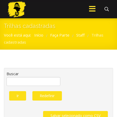
Trilhas cadastradas
Você está aqui:
Início
Faça Parte
Staff
Trilhas
/
/
/
cadastradas
Buscar
Ir
Redefinir
Salvar selecionado como CSV