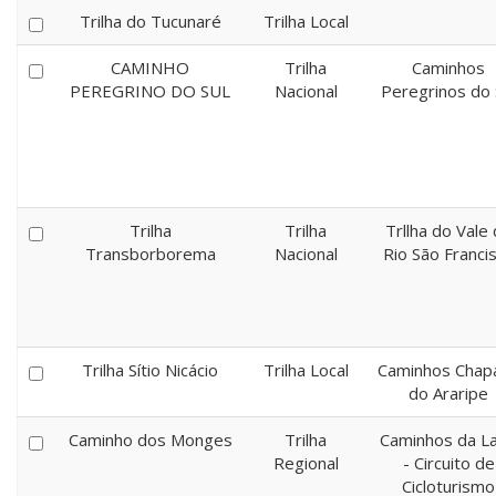
Trilha do Tucunaré
Trilha Local
CAMINHO
Trilha
Caminhos
PEREGRINO DO SUL
Nacional
Peregrinos do 
Trilha
Trilha
Trllha do Vale
Transborborema
Nacional
Rio São Franci
Trilha Sítio Nicácio
Trilha Local
Caminhos Chap
do Araripe
Caminho dos Monges
Trilha
Caminhos da L
Regional
- Circuito de
Cicloturismo