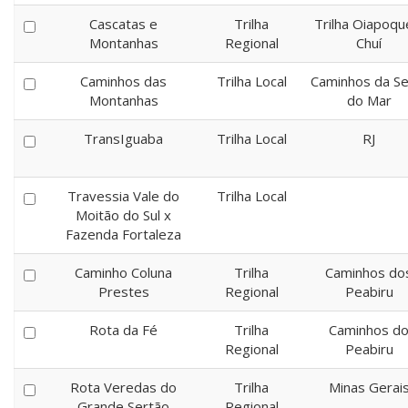
Cascatas e
Trilha
Trilha Oiapoqu
Montanhas
Regional
Chuí
Caminhos das
Trilha Local
Caminhos da Se
Montanhas
do Mar
TransIguaba
Trilha Local
RJ
Travessia Vale do
Trilha Local
Moitão do Sul x
Fazenda Fortaleza
Caminho Coluna
Trilha
Caminhos do
Prestes
Regional
Peabiru
Rota da Fé
Trilha
Caminhos d
Regional
Peabiru
Rota Veredas do
Trilha
Minas Gerai
Grande Sertão
Regional