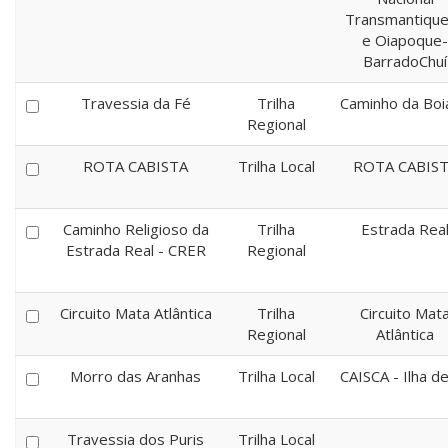
Transmantique
e Oiapoque-
BarradoChuí
Travessia da Fé
Trilha
Caminho da Boi
Regional
ROTA CABISTA
Trilha Local
ROTA CABIS
Caminho Religioso da
Trilha
Estrada Rea
Estrada Real - CRER
Regional
Circuito Mata Atlântica
Trilha
Circuito Mat
Regional
Atlântica
Morro das Aranhas
Trilha Local
CAISCA - Ilha d
Travessia dos Puris
Trilha Local