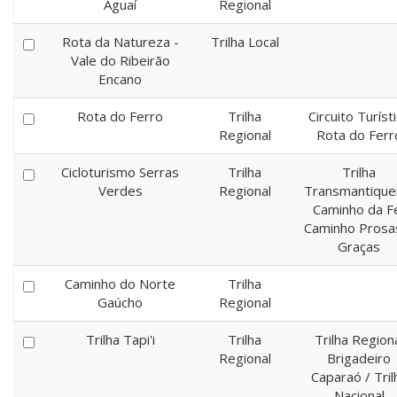
Aguaí
Regional
Rota da Natureza -
Trilha Local
Vale do Ribeirão
Encano
Rota do Ferro
Trilha
Circuito Turíst
Regional
Rota do Ferr
Cicloturismo Serras
Trilha
Trilha
Verdes
Regional
Transmantiquei
Caminho da F
Caminho Prosa
Graças
Caminho do Norte
Trilha
Gaúcho
Regional
Trilha Tapi'i
Trilha
Trilha Region
Regional
Brigadeiro
Caparaó / Tril
Nacional