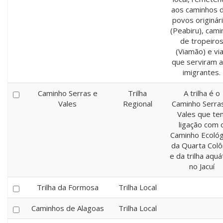
aos caminhos 
povos originár
(Peabiru), cami
de tropeiro
(Viamão) e vi
que serviram 
imigrantes.
Caminho Serras e
Trilha
A trilha é o
Vales
Regional
Caminho Serra
Vales que te
ligação com 
Caminho Ecológ
da Quarta Colô
e da trilha aquá
no Jacuí
Trilha da Formosa
Trilha Local
Caminhos de Alagoas
Trilha Local