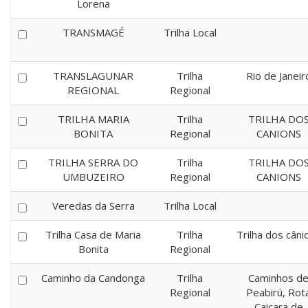
Lorena
TRANSMAGÉ
Trilha Local
TRANSLAGUNAR
Trilha
Rio de Janeir
REGIONAL
Regional
TRILHA MARIA
Trilha
TRILHA DO
BONITA
Regional
CANIONS
TRILHA SERRA DO
Trilha
TRILHA DO
UMBUZEIRO
Regional
CANIONS
Veredas da Serra
Trilha Local
Trilha Casa de Maria
Trilha
Trilha dos câni
Bonita
Regional
Caminho da Candonga
Trilha
Caminhos d
Regional
Peabirú, Rot
Caiçara de