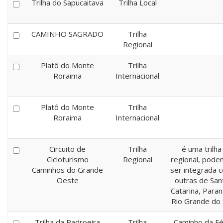
Trilha do Sapucaitava
Trilha Local
CAMINHO SAGRADO
Trilha
Regional
Platô do Monte
Trilha
Roraima
Internacional
Platô do Monte
Trilha
Roraima
Internacional
Circuito de
Trilha
é uma trilha
Cicloturismo
Regional
regional, pode
Caminhos do Grande
ser integrada 
Oeste
outras de San
Catarina, Paran
Rio Grande do 
Trilha da Padroeira
Trilha
Caminho da Fé