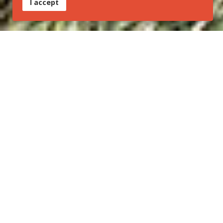
I accept
A "Carta dos Goyazes"
A
Carta dos Goyazes
é um documento que registra os
desejos e intenções da REDE, representatividade da
sociedade civil e outras organizações que foram coletadas
durante o 1° Congresso Brasileiro de Trilhas. Nela
expressamos o que queremos e acreditamos ser
importante para a formação do Sistema Brasileiro de Trilhas
de Longo Curso, buscando articular ações e relações
eficazes com órgãos governamentais nas 3 esferas de
governança e entidades públicas e privadas que possam