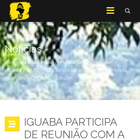
Notícias
Você está aqui:
Início
Publicações
Notícias
/
/
/
IGUABA PARTICIPA DE REUNIÃO COM A REDE TRILHAS
PARA SINALIZAÇÃO DA TRILHA
IGUABA PARTICIPA
DE REUNIÃO COM A