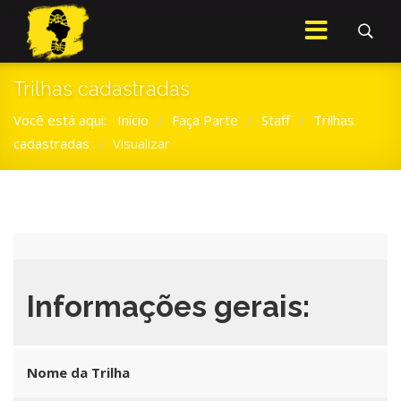
Trilhas cadastradas
Você está aqui:
Início
Faça Parte
Staff
Trilhas
/
/
/
cadastradas
Visualizar
/
Informações gerais:
Nome da Trilha