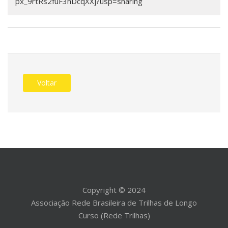
px_9rtRs2fuF3hDcqXXj?usp=sharing
Voltar
Copyright © 2024
Associação Rede Brasileira de Trilhas de Longo
Curso (Rede Trilhas)