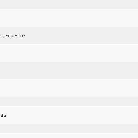
as, Equestre
ada