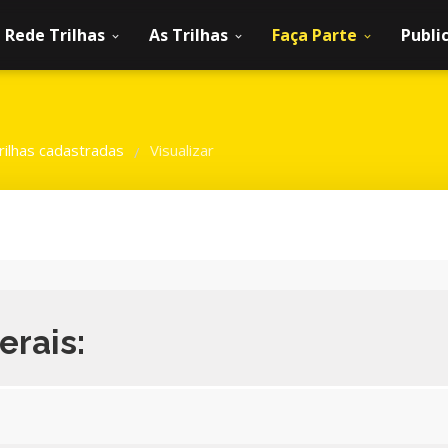
Rede Trilhas
As Trilhas
Faça Parte
Publi
rilhas cadastradas
Visualizar
/
erais: