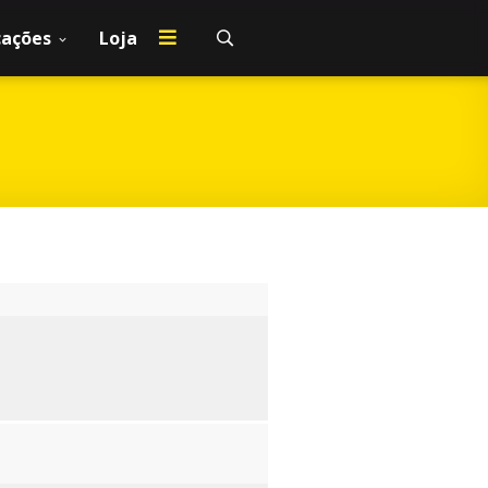
cações
Loja