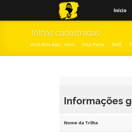
Início
Trilhas cadastradas
Você está aqui:
Início
Faça Parte
Staff
T
/
/
/
Informações g
Nome da Trilha