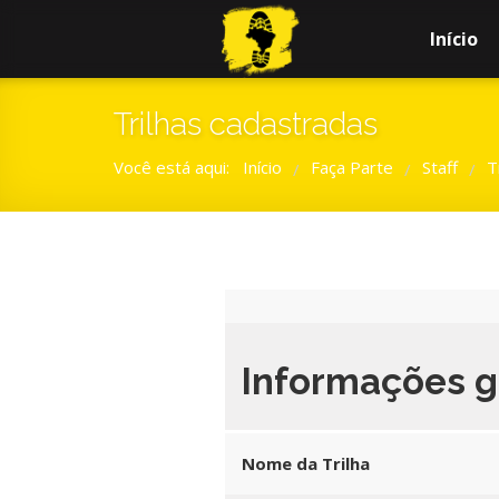
Início
Trilhas cadastradas
Você está aqui:
Início
Faça Parte
Staff
T
/
/
/
Informações g
Nome da Trilha