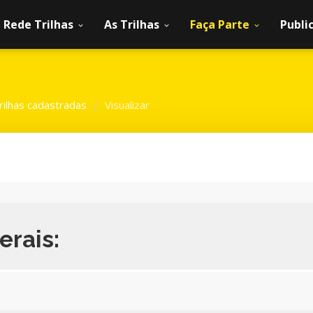
Rede Trilhas
As Trilhas
Faça Parte
Publi
rilhas cadastradas
Visualizar
/
erais: