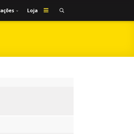
cações
Loja