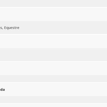
as, Equestre
ada