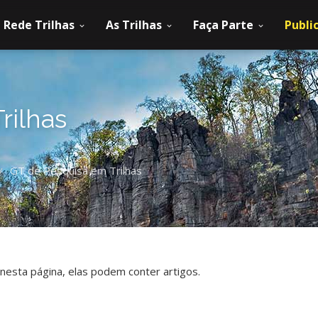
Rede Trilhas
As Trilhas
Faça Parte
Publi
rilhas
GT de Pesquisa em Trilhas
/
 nesta página, elas podem conter artigos.