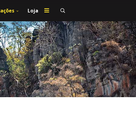
cações
Loja