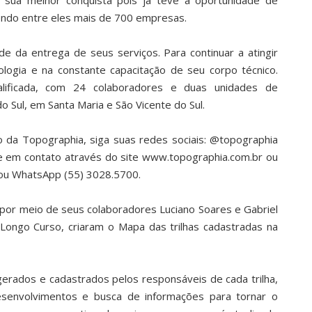
a sua melhor conquista pois já teve a oportunidade de
 sendo entre eles mais de 700 empresas.
de da entrega de seus serviços. Para continuar a atingir
logia e na constante capacitação de seu corpo técnico.
lificada, com 24 colaboradores e duas unidades de
 Sul, em Santa Maria e São Vicente do Sul.
 da Topographia, siga suas redes sociais: @topographia
re em contato através do site www.topographia.com.br ou
 ou WhatsApp (55) 3028.5700.
por meio de seus colaboradores Luciano Soares e Gabriel
 Longo Curso, criaram o Mapa das trilhas cadastradas na
erados e cadastrados pelos responsáveis de cada trilha,
esenvolvimentos e busca de informações para tornar o