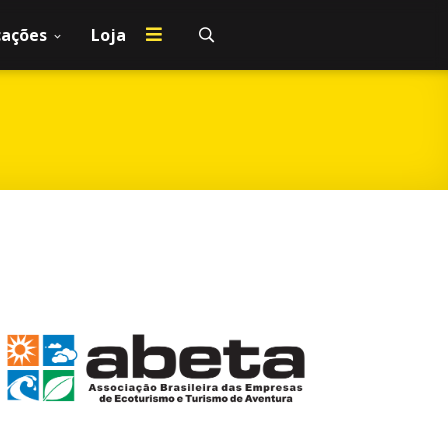
cações
Loja