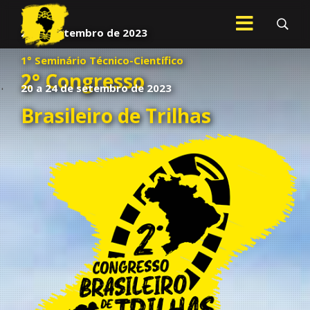
20 de setembro de 2023
1° Seminário Técnico-Científico
.
2° Congresso
20 a 24 de setembro de 2023
Brasileiro de Trilhas