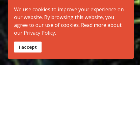
We use cookies to improve your experience on
our website. By browsing this website, you
agree to our use of cookies. Read more about
our
Privacy Policy
.
I accept
A "Carta da Guanabara"
A
Carta da Guanabara
é um documento que registra
os desejos e intenções da REDE, representatividade
da sociedade civil e outras organizações que foram