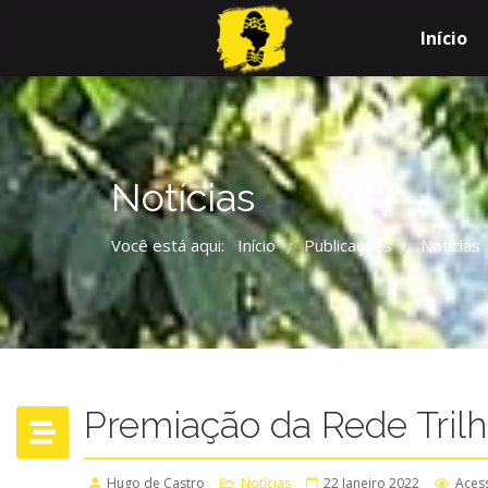
Início
Notícias
Você está aqui:
Início
Publicações
Notícias
/
/
Premiação da Rede Trilh
Hugo de Castro
Notícias
22 Janeiro 2022
Aces