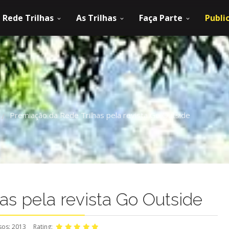
Rede Trilhas
As Trilhas
Faça Parte
Publi
Premiação da Rede Trilhas pela revista Go Outside
/
as pela revista Go Outside
sos: 2013
Rating: