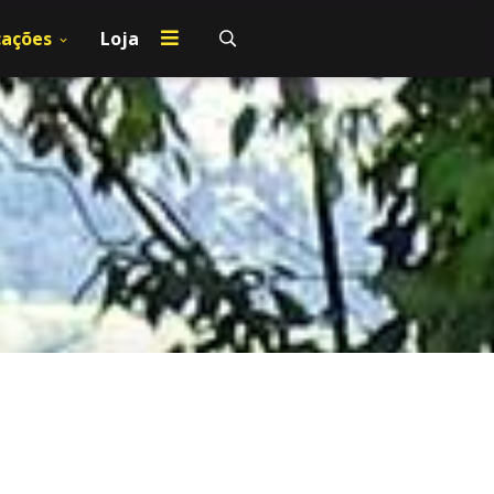
cações
Loja