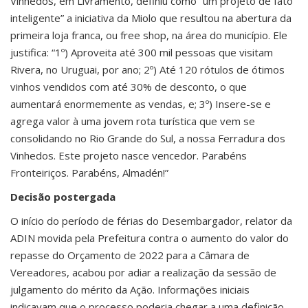
Vinhedos, em Livramento, definiu como “um projeto de fato
inteligente” a iniciativa da Miolo que resultou na abertura da
primeira loja franca, ou free shop, na área do município. Ele
justifica: “1º) Aproveita até 300 mil pessoas que visitam
Rivera, no Uruguai, por ano; 2º) Até 120 rótulos de ótimos
vinhos vendidos com até 30% de desconto, o que
aumentará enormemente as vendas, e; 3º) Insere-se e
agrega valor à uma jovem rota turística que vem se
consolidando no Rio Grande do Sul, a nossa Ferradura dos
Vinhedos. Este projeto nasce vencedor. Parabéns
Fronteiriços. Parabéns, Almadén!”
Decisão postergada
O início do período de férias do Desembargador, relator da
ADIN movida pela Prefeitura contra o aumento do valor do
repasse do Orçamento de 2022 para a Câmara de
Vereadores, acabou por adiar a realização da sessão de
julgamento do mérito da Ação. Informações iniciais
indicavam que o processo poderia chegar a uma definição