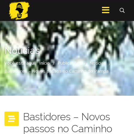
Notícias
Você está aqui:
Início
Publicações
Notícias
/
/
/
Bastidores – Novos passos no Caminho do Pampa
Bastidores – Novos
passos no Caminho