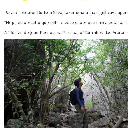
Para o condutor Rudson SIlva, fazer uma trilha significava apen
“Hoje, eu percebo que trilha é você saber que nunca está sozi
A 165 km de João Pessoa, na Paraíba, o ‘Caminhos das Ararun