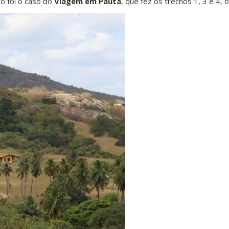
o foi o caso do
Viagem em Pauta
, que fez os trechos 1, 3 e 4,