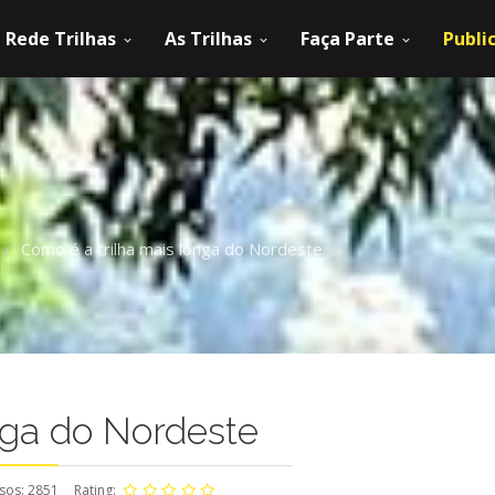
Rede Trilhas
As Trilhas
Faça Parte
Publi
Como é a trilha mais longa do Nordeste
/
nga do Nordeste
sos: 2851
Rating: