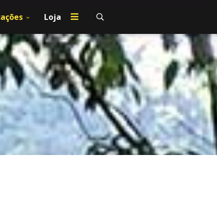
cações
Loja