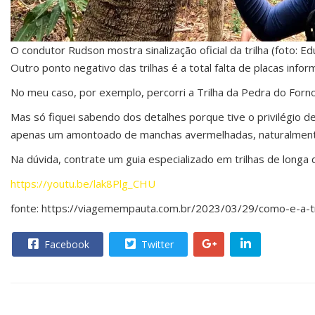
O condutor Rudson mostra sinalização oficial da trilha (foto: E
Outro ponto negativo das trilhas é a total falta de placas infor
No meu caso, por exemplo, percorri a Trilha da Pedra do Forno
Mas só fiquei sabendo dos detalhes porque tive o privilégio 
apenas um amontoado de manchas avermelhadas, naturalmente 
Na dúvida, contrate um guia especializado em trilhas de longa 
https://youtu.be/lak8Plg_CHU
fonte: https://viagemempauta.com.br/2023/03/29/como-e-a-tr
Facebook
Twitter