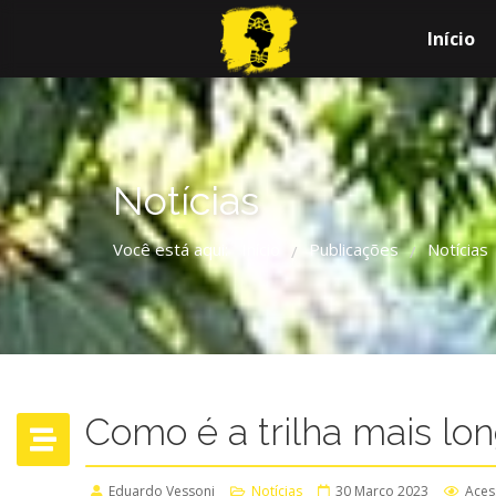
Início
Notícias
Você está aqui:
Início
Publicações
Notícias
/
/
Como é a trilha mais lo
Eduardo Vessoni
Notícias
30 Março 2023
Aces