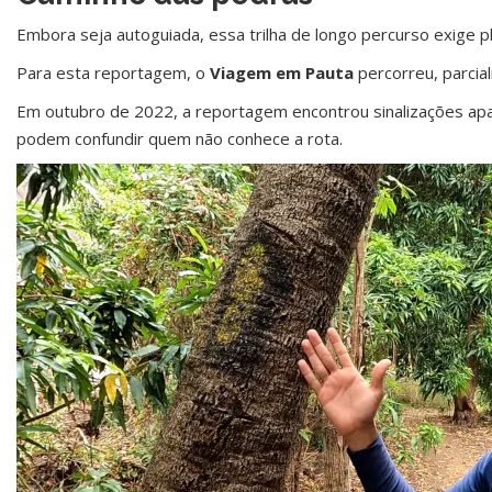
Embora seja autoguiada, essa trilha de longo percurso exige 
Para esta reportagem, o
Viagem em Pauta
percorreu, parcia
Em outubro de 2022, a reportagem encontrou sinalizações apa
podem confundir quem não conhece a rota.