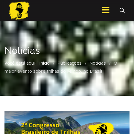
Notícias
Você está aqui:
Início
Publicações
Notícias
O
/
/
/
maior evento sobre trilhas do Mundo, no Brasil!