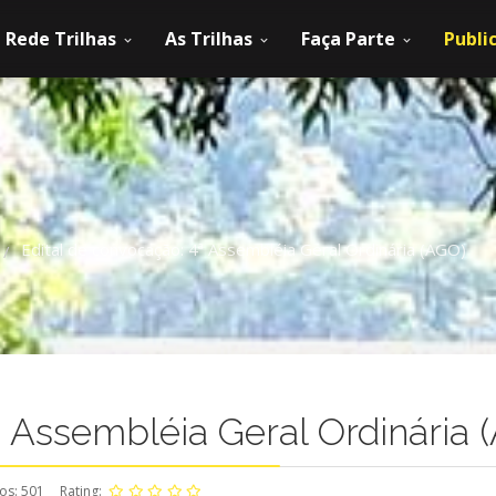
Rede Trilhas
As Trilhas
Faça Parte
Publi
Edital de convocação: 4ª Assembléia Geral Ordinária (AGO)
/
ª Assembléia Geral Ordinária 
os: 501
Rating: