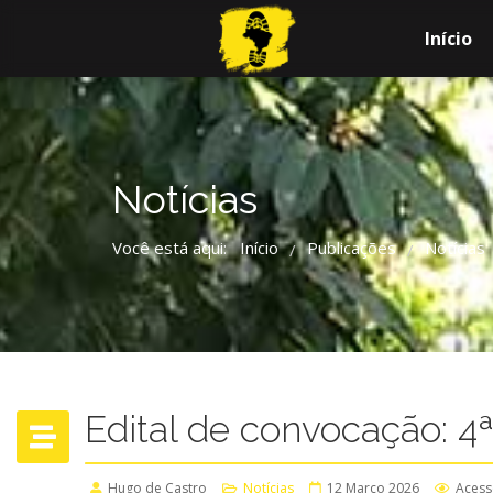
Início
Notícias
Você está aqui:
Início
Publicações
Notícias
/
/
Edital de convocação: 4
Hugo de Castro
Notícias
12 Março 2026
Acess