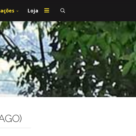
cações
Loja
(AGO)