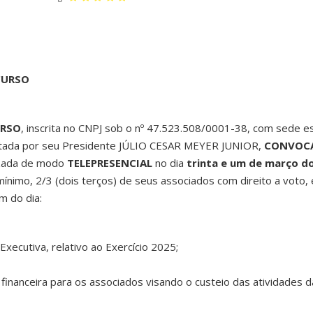
CURSO
URSO
, inscrita no CNPJ sob o nº 47.523.508/0001-38, com sede es
ntada por seu Presidente JÚLIO CESAR MEYER JUNIOR,
CONVOC
lizada de modo
TELEPRESENCIAL
no dia
trinta
e
um
de
março
d
nimo, 2/3 (dois terços) de seus associados com direito a voto,
m do dia:
Executiva, relativo ao Exercício 2025;
financeira para os associados visando o custeio das atividades d