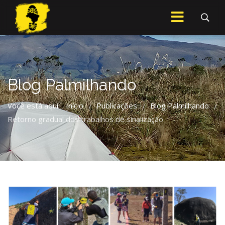
Blog Palmilhando
Você está aqui:
Início
Publicações
Blog Palmilhando
/
/
/
Retorno gradual dos trabalhos de sinalização