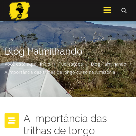
Blog Palmilhando
Você está aqui:
Início
Publicações
Blog Palmilhando
/
/
/
A importância das trilhas de longo curso na Amazônia
A importância das
trilhas de longo